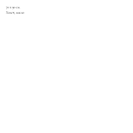
70 х 90 см.
Холст, масло