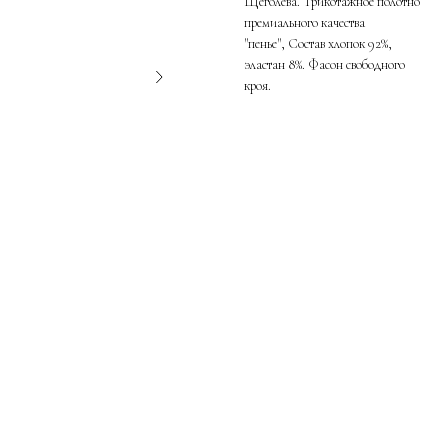
Щёголева. Трикотажное полотно
премиального качества
"пенье", Состав хлопок 92%,
эластан 8%. Фасон свободного
кроя.